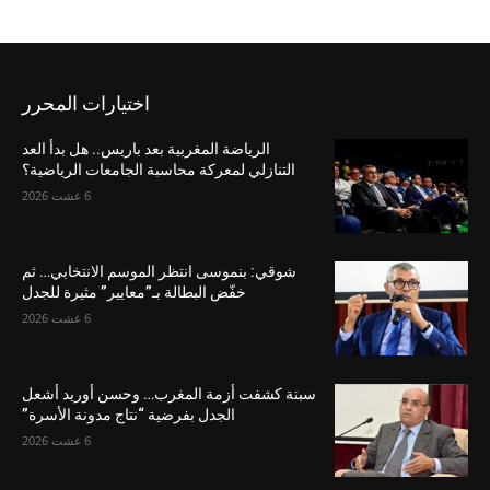
اختيارات المحرر
الرياضة المغربية بعد باريس.. هل بدأ العد
التنازلي لمعركة محاسبة الجامعات الرياضية؟
6 غشت 2026
شوقي: بنموسى انتظر الموسم الانتخابي… ثم
خفّض البطالة بـ”معايير” مثيرة للجدل
6 غشت 2026
سبتة كشفت أزمة المغرب… وحسن أوريد أشعل
الجدل بفرضية “نتاج مدونة الأسرة”
6 غشت 2026