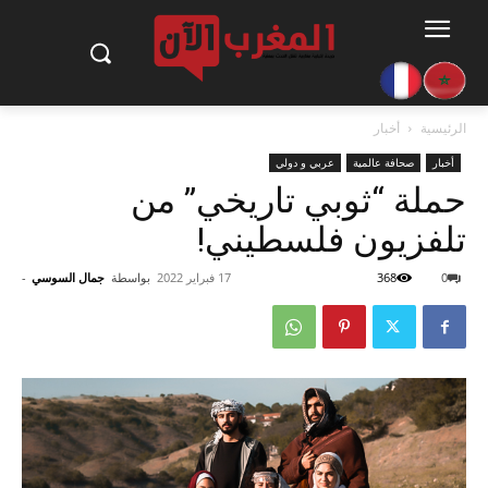
الرئيسية
أخبار
أخبار
صحافة عالمية
عربي و دولي
حملة “ثوبي تاريخي” من
تلفزيون فلسطيني!
0
368
17 فبراير 2022
بواسطة
جمال السوسي
-