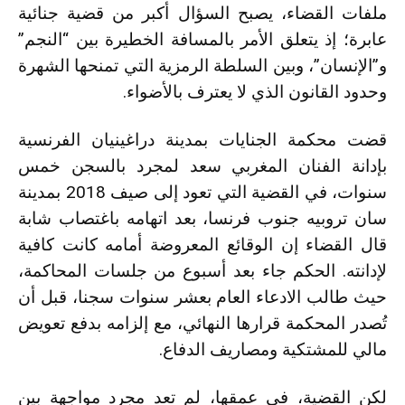
ملفات القضاء، يصبح السؤال أكبر من قضية جنائية
عابرة؛ إذ يتعلق الأمر بالمسافة الخطيرة بين “النجم”
و”الإنسان”، وبين السلطة الرمزية التي تمنحها الشهرة
وحدود القانون الذي لا يعترف بالأضواء.
قضت محكمة الجنايات بمدينة دراغينيان الفرنسية
بإدانة الفنان المغربي
سعد لمجرد
بالسجن خمس
سنوات، في القضية التي تعود إلى صيف 2018 بمدينة
سان تروبيه جنوب فرنسا، بعد اتهامه باغتصاب شابة
قال القضاء إن الوقائع المعروضة أمامه كانت كافية
لإدانته. الحكم جاء بعد أسبوع من جلسات المحاكمة،
حيث طالب الادعاء العام بعشر سنوات سجنا، قبل أن
تُصدر المحكمة قرارها النهائي، مع إلزامه بدفع تعويض
مالي للمشتكية ومصاريف الدفاع.
لكن القضية، في عمقها، لم تعد مجرد مواجهة بين