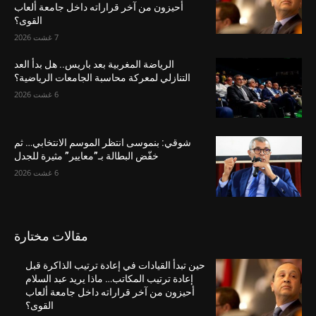
أحيزون من آخر قراراته داخل جامعة ألعاب
القوى؟
7 غشت 2026
الرياضة المغربية بعد باريس.. هل بدأ العد
التنازلي لمعركة محاسبة الجامعات الرياضية؟
6 غشت 2026
شوقي: بنموسى انتظر الموسم الانتخابي… ثم
خفّض البطالة بـ”معايير” مثيرة للجدل
6 غشت 2026
مقالات مختارة
حين تبدأ القيادات في إعادة ترتيب الذاكرة قبل
إعادة ترتيب المكاتب… ماذا يريد عبد السلام
أحيزون من آخر قراراته داخل جامعة ألعاب
القوى؟