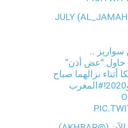
JULY
واريز ..
ه حاول ”عض أذن“
ا أثناء نزالهما صباح
!
#المغرب
PIC.TW