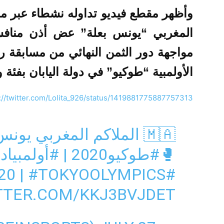
وأظهر مقطع فيديو تداوله نشطاء عبر موا
المغربي “يونس بعلة” عض أذن منافسه 
مواجهة دور الثمن النهائي من مسابقة ري
الأولمبية “طوكيو” في دولة اليابان بفئة وزن 91
://twitter.com/Lolita_926/status/1419881775887757313
🇲🇦 الملاكم المغربي ي
🥊
#طوكيو2020
|
#أولمبياد
|
#TOKYOOLYMPICS
#TOKYO2020
TTER.COM/KKJ3BVJDET