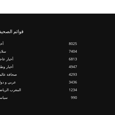
قوائم الصحيف
8025
أخب
7404
سلاي
6813
أخبار عاج
4947
أخبار وطن
4293
صحافة عالم
3436
عربي و دو
1234
المغرب الريا
990
سياسي