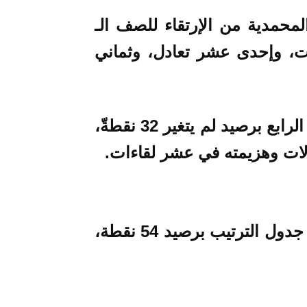
لمحمدية من الإرتقاء للصف الـ
تصارات، وإحدى عشر تعادل، وثماني
وبالنسبة لاتحاد طنجة فقد تراجع للمركز الرابع برصيد لم يتغير 32 نقطةّ،
ات وهزيمته في عشر لقاءات.
بقية الإشارة، أن الوداد البيضاوي يتصدر جدول الترتيب برصيد 54 نقطة،