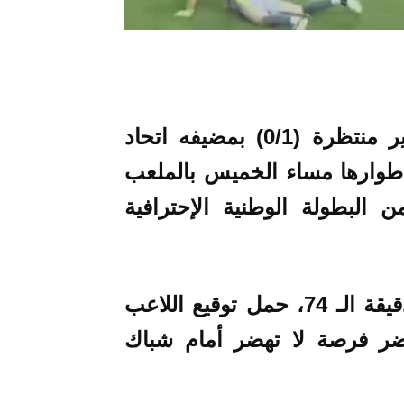
ألحق فريق شباب المحمدية هزيمة غير منتظرة (0/1) بمضيفه اتحاد
أطوارها مساء الخميس بالملعب
ير لطنجة، برسم الجولة الـ 24 من البطولة الوطنية الإحترافية
هدف المباراة الوحيد الذي تأتى في الدقيقة الـ 74، حمل توقيع اللاعب
ضر فرصة لا تهضر أمام شباك