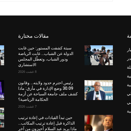
ة
مقالات مختارة
سبتة كشفت المستور: حين غابت
ار
الدولة عن الشباب… غابت الرياضة
در
ودور الشباب، وتعطّل المجلس
الاستشاري
لة
8 غشت 2026
ية
رئيس احترم حدود ولايته… وقانون
ية
30.09 وضع الإدارة في مأزق: ماذا
لي
كشف ملف جامعة السباحة عن أزمة
الحكامة الرياضية؟
ضي
7 غشت 2026
ة
حين تبدأ القيادات في إعادة ترتيب
الذاكرة قبل إعادة ترتيب المكاتب…
ماذا يريد عبد السلام أحيزون من آخر