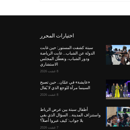
اختيارات المحرر
سبتة كشفت المستور: حين غابت
الدولة عن الشباب… غابت الرياضة
ودور الشباب، وتعطّل المجلس
الاستشاري
8 غشت 2026
«عايشة» في عمّان.. حين تصبح
السينما مرآة للوجع الذي لا يُقال
8 غشت 2026
أطفال سبتة بين عرض الرباط
واستنزاف المدينة… السؤال الذي بقي
بلا جواب: كيف عبروا أصلاً؟
7 غشت 2026