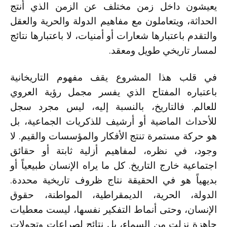
يعيشون داخل زمن مختلف عن الزمن الذي أنتج
الحداثة، ويتعاملون مع مفاهيم الدولة والحرية والعقل
والتقدم باعتبارها شعارات أو أمنيات، لا باعتبارها نتائج
لمسار تاريخي طويل ومعقد.
في قلب هذا المشروع يقف مفهوم التاريخانية
باعتباره المفتاح الذي يفسر مجمل رؤية العروي
للعالم. فالتاريخ، بالنسبة إليه، ليس مجرد سجل
للأحداث الماضية أو أرشيف للذكريات الجماعية، بل
هو حركة مستمرة تنتج الأفكار والمؤسسات والقيم. لا
وجود، في نظره، لمفاهيم أزلية ثابتة أو حقائق
اجتماعية خارج التاريخ. كل ما يراه الإنسان طبيعياً أو
بديهياً هو في الحقيقة نتاج ظروف تاريخية محددة.
الدولة، الحرية، الديمقراطية، المواطنة، حقوق
الإنسان، وحتى أنماط التفكير نفسها، ليست معطيات
جاهزة نزلت من السماء، بل نتائج لصراعات وتحولات