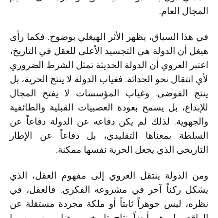
المجال العام.
في هذا السياق، يظهر الأثر الهيغلي بوضوح. فكما رأى
هيغل أن الدولة هي التجسيد الأعلى للعقل في التاريخ،
اعتبر العروي أن الدولة الحديثة تمثل الشرط الضروري
لأي انتقال نحو الحداثة. فغياب الدولة لا ينتج الحرية، بل
ينتج الفوضى. وغياب المؤسسات لا يفتح المجال
للإبداع، بل يسمح بعودة العصبيات القبلية والطائفية
والجهوية. لذلك لم يكن دفاعه عن الدولة دفاعاً عن
السلطة بمعناها التقليدي، بل دفاعاً عن الإطار
التاريخي الذي يجعل الحرية نفسها ممكنة.
ومن الدولة ينتقل العروي إلى مفهوم العقل، الذي
يشكل ركناً آخر في مشروعه الفكري. فالعقل، في
نظره، ليس جوهراً ثابتاً أو ملكة مجردة مستقلة عن
الواقع، بل هو أيضاً نتاج تاريخي. وهنا يميز بين ما