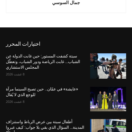
جمال السوسي
اختيارات المحرر
سبتة كشفت المستور: حين غابت الدولة عن
الشباب… غابت الرياضة ودور الشباب، وتعطّل
المجلس الاستشاري
8 غشت 2026
«عايشة» في عمّان.. حين تصبح السينما مرآة
للوجع الذي لا يُقال
8 غشت 2026
أطفال سبتة بين عرض الرباط واستنزاف
المدينة… السؤال الذي بقي بلا جواب: كيف عبروا