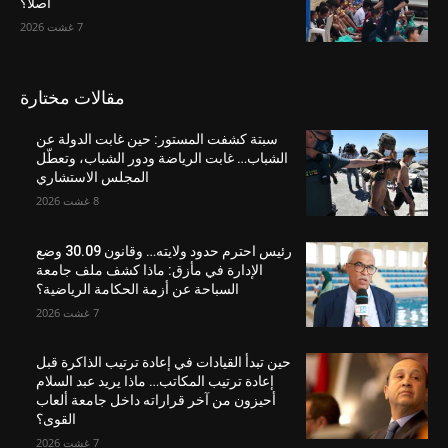
أصلاً؟
7 غشت 2026
مقالات مختارة
سبتة كشفت المستور: حين غابت الدولة عن
الشباب… غابت الرياضة ودور الشباب، وتعطّل
المجلس الاستشاري
8 غشت 2026
رئيس احترم حدود ولايته… وقانون 30.09 وضع
الإدارة في مأزق: ماذا كشف ملف جامعة
السباحة عن أزمة الحكامة الرياضية؟
7 غشت 2026
حين تبدأ القيادات في إعادة ترتيب الذاكرة قبل
إعادة ترتيب المكاتب… ماذا يريد عبد السلام
أحيزون من آخر قراراته داخل جامعة ألعاب
القوى؟
7 غشت 2026