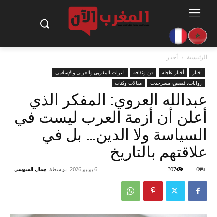
الرئيسية
أخبار
أخبار
أخبار عاجلة
فن وثقافة
التراث المغربي والعربي والإسلامي
روايات، قصص، مسرحيات
مقالات وكتاب
عبدالله العروي: المفكر الذي
أعلن أن أزمة العرب ليست في
السياسة ولا الدين… بل في
علاقتهم بالتاريخ
0
307
6 يونيو 2026
بواسطة
جمال السوسي
-