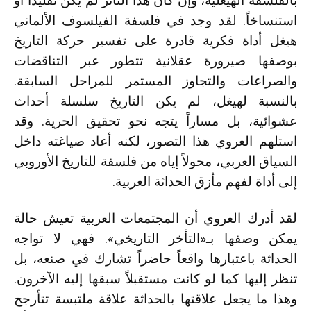
بالفلسفة الهيغلية، وإن كان هذا التأثر لم يكن تقليداً أو
استنساخاً. لقد وجد في فلسفة الفيلسوف الألماني
هيغل أداة فكرية قادرة على تفسير حركة التاريخ
بوصفها صيرورة عقلانية تتطور عبر التناقضات
والصراعات والتجاوز المستمر للمراحل السابقة.
بالنسبة لهيغل، لم يكن التاريخ سلسلة أحداث
عشوائية، بل مساراً يتجه نحو تحقيق الحرية. وقد
استلهم العروي هذا التصور، لكنه أعاد صياغته داخل
السياق العربي، محولاً إياه من فلسفة للتاريخ الأوروبي
إلى أداة لفهم مأزق الحداثة العربية.
لقد أدرك العروي أن المجتمعات العربية تعيش حالة
يمكن وصفها بـ«التأخر التاريخي». فهي لا تواجه
الحداثة باعتبارها واقعاً حاضراً تشارك في صنعه، بل
تنظر إليها كما لو كانت مستقبلاً سبقها إليه الآخرون.
وهذا ما يجعل علاقتها بالحداثة علاقة ملتبسة تتأرجح