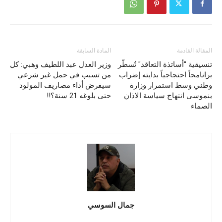
المقالة القادمة
المادة السابقة
تنسيقية "أساتذة التعاقد" تُسطّر
وزير العدل عبد اللطيف وهبي: كل
برانامجاً احتجاجياً بدايته إضراب
من تسبب في حمل غير شرعي
وطني وسط استمرار وزارة
سيفرض أداء مصاريف المولود
بنموسى انتهاج سياسة الاذان
حتى بلوغه 21 سنة؟!!
الصماء
جمال السوسي