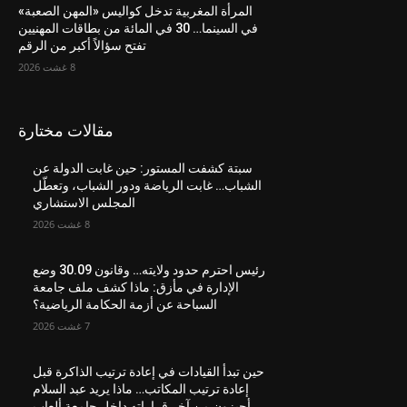
المرأة المغربية تدخل كواليس «المهن الصعبة»
في السينما… 30 في المائة من بطاقات المهنيين
تفتح سؤالاً أكبر من الرقم
8 غشت 2026
مقالات مختارة
سبتة كشفت المستور: حين غابت الدولة عن
الشباب… غابت الرياضة ودور الشباب، وتعطّل
المجلس الاستشاري
8 غشت 2026
رئيس احترم حدود ولايته… وقانون 30.09 وضع
الإدارة في مأزق: ماذا كشف ملف جامعة
السباحة عن أزمة الحكامة الرياضية؟
7 غشت 2026
حين تبدأ القيادات في إعادة ترتيب الذاكرة قبل
إعادة ترتيب المكاتب… ماذا يريد عبد السلام
أحيزون من آخر قراراته داخل جامعة ألعاب