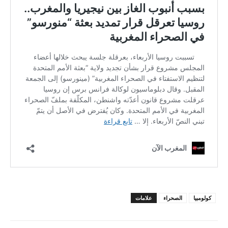
كولومبيا
الصحراء
علامات