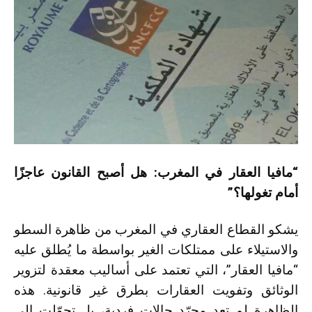
“مافيا العقار في المغرب: هل أصبح القانون عاجزًا
أمام تغولها؟”
يشكو القطاع العقاري في المغرب من ظاهرة السطو
والاستيلاء على ممتلكات الغير بواسطة ما يُطلق عليه
“مافيا العقار”، التي تعتمد على أساليب معقدة لتزوير
الوثائق وتفويت العقارات بطرق غير قانونية. هذه
الظاهرة لم تعد مجرّد حالات فردية، بل تحوّلت إلى