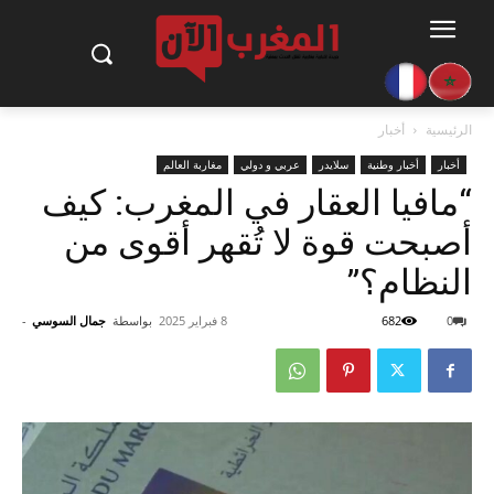
الرئيسية
أخبار
أخبار
أخبار وطنية
سلايدر
عربي و دولي
مغاربة العالم
“مافيا العقار في المغرب: كيف
أصبحت قوة لا تُقهر أقوى من
النظام؟”
0
682
8 فبراير 2025
بواسطة
جمال السوسي
-