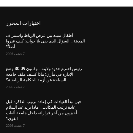
اختيارات المحرر
أطفال سبتة بين عرض الرباط واستنزاف
المدينة… السؤال الذي بقي بلا جواب: كيف عبروا
أصلاً؟
7 غشت 2026
رئيس احترم حدود ولايته… وقانون 30.09 وضع
الإدارة في مأزق: ماذا كشف ملف جامعة
السباحة عن أزمة الحكامة الرياضية؟
7 غشت 2026
حين تبدأ القيادات في إعادة ترتيب الذاكرة قبل
إعادة ترتيب المكاتب… ماذا يريد عبد السلام
أحيزون من آخر قراراته داخل جامعة ألعاب
القوى؟
7 غشت 2026