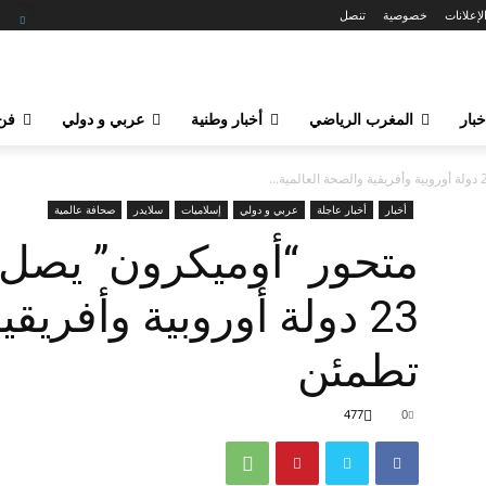
لإعلانات
خصوصية
تنصل
خبار
المغرب الرياضي
أخبار وطنية
عربي و دولي
فن 
أخبار
أخبار عاجلة
عربي و دولي
إسلاميات
سلايدر
صحافة عالمية
متحور “أوميكرون” يصل 
23 دولة أوروبية وأفريق
تطمئن
477
0