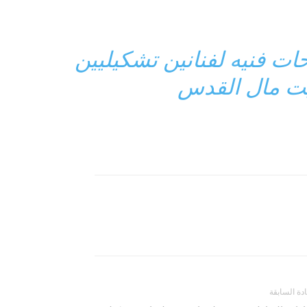
 الرباط تبيع 125 لوحات فنيه لفنانين تشكيليين
بيت مال القدس
ادة السابقة