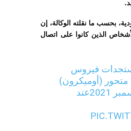
د.
ة، بحسب ما نقلته الوكالة، إن
خاص الذين كانوا على اتصال
د-19⁩) ⁦بخصوص متحور (أوميكرون)
اليوم الأربعاء الموافق 1 ديسمبر 2021عند
PIC.TWI