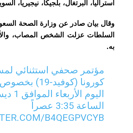
استراليا، البرتغال، بلجيكا، نيجيريا، السوي
وقال بيان صادر عن وزارة الصحة السعودي
السلطات عزلت الشخص المصاب، والأش
به.
كورونا⁩⁩ (⁦كوفي
الساعة 3:35 عصراً
TTER.COM/B4QEGPVCYB