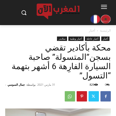
الرئيسية
أخبار
أخبار
أخبار عاجلة
أخبار وطنية
سلايدر
محكة بأكادير تقضي
بسجن”المتسولة” صاحبة
السيارة الفارِهة 6 أشهر بتهمة
“التسول”
0
829
31 مارس 2021
بواسطة
جمال السوسي
-