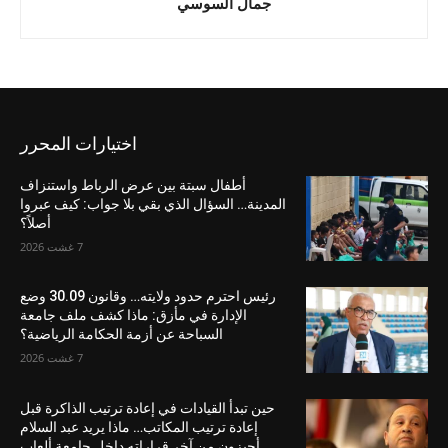
جمال السوسي
اختيارات المحرر
أطفال سبتة بين عرض الرباط واستنزاف
المدينة… السؤال الذي بقي بلا جواب: كيف عبروا
أصلاً؟
7 غشت 2026
رئيس احترم حدود ولايته… وقانون 30.09 وضع
الإدارة في مأزق: ماذا كشف ملف جامعة
السباحة عن أزمة الحكامة الرياضية؟
7 غشت 2026
حين تبدأ القيادات في إعادة ترتيب الذاكرة قبل
إعادة ترتيب المكاتب… ماذا يريد عبد السلام
أحيزون من آخر قراراته داخل جامعة ألعاب