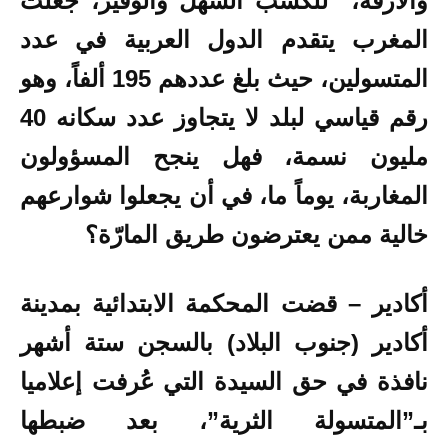
والأزقة، للكسب السَّهل والوفير، جعلت
المغرب يتقدم الدول العربية في عدد
المتسولين، حيث بلغ عددهم 195 ألفاً، وهو
رقم قياسي لبلد لا يتجاوز عدد سكانه 40
مليون نسمة، فهل ينجح المسؤولون
المغاربة، يوماً ما، في أن يجعلوا شوارعهم
خالية ممن يعترضون طريق المارّة؟
أكادير – قضت المحكمة الابتدائية بمدينة
أكادير (جنوب البلاد) بالسجن ستة أشهر
نافذة في حق السيدة التي عُرفت إعلاميا
بـ”المتسولة الثرية”، بعد ضبطها