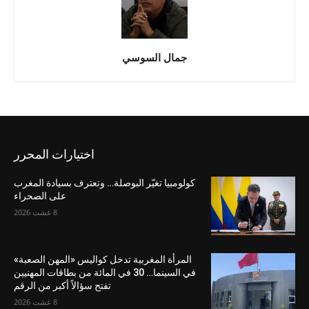
جمال السوسي
اختيارات المحرر
كولومبيا تغيّر البوصلة… وتعترف بسيادة المغرب
على الصحراء
8 غشت 2026
المرأة المغربية تدخل كواليس «المهن الصعبة»
في السينما… 30 في المائة من بطاقات المهنيين
تفتح سؤالاً أكبر من الرقم
8 غشت 2026