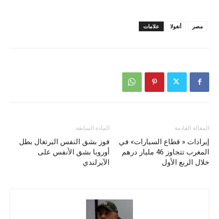
مصر
أنغولا
علامات
المقالة القادمة
المادة السابقة
إيرادات « قطاع السيارات» في
فوز بشق النفس البرتغال بطل
المغرب تتجاوز 46 مليار درهم
أوروبا بشق الأنفس على
خلال الربع الأول
الآيرلندي