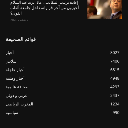
إعادة ترتيب المكاتب… ماذا يريد عبد السلام
أحيزون من آخر قراراته داخل جامعة ألعاب
القوى؟
7 غشت 2026
قوائم الصحيفة
8027
أخبار
7406
سلايدر
6815
أخبار عاجلة
4948
أخبار وطنية
4293
صحافة عالمية
3437
عربي و دولي
1234
المغرب الرياضي
990
سياسية