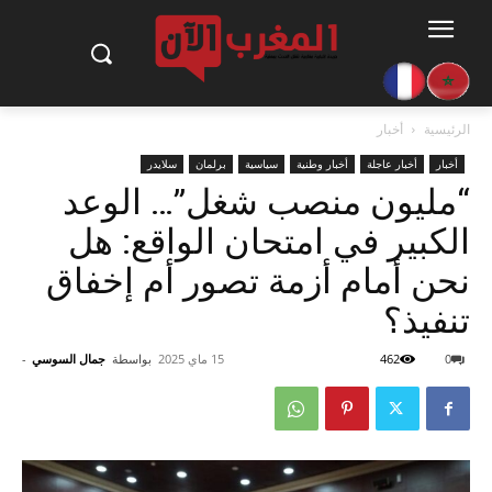
الرئيسية
أخبار
أخبار
أخبار عاجلة
أخبار وطنية
سياسية
برلمان
سلايدر
“مليون منصب شغل”… الوعد
الكبير في امتحان الواقع: هل
نحن أمام أزمة تصور أم إخفاق
تنفيذ؟
0
462
15 ماي 2025
بواسطة
جمال السوسي
-