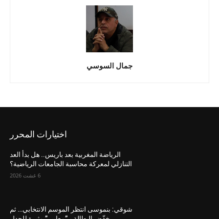
جمال السوسي
اختيارات المحرر
الرياضة المغربية بعد باريس.. هل بدأ العد
التنازلي لمعركة محاسبة الجامعات الرياضية؟
6 غشت 2026
شوقي: بنموسى انتظر الموسم الانتخابي… ثم
خفّض البطالة بـ”معايير” مثيرة للجدل