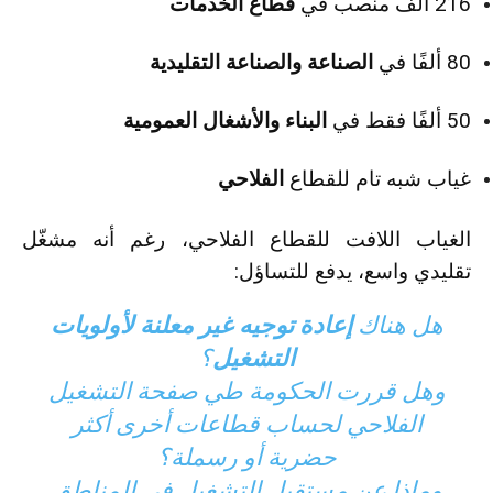
216 ألف منصب في
قطاع الخدمات
80 ألفًا في
الصناعة والصناعة التقليدية
50 ألفًا فقط في
البناء والأشغال العمومية
غياب شبه تام للقطاع
الفلاحي
الغياب اللافت للقطاع الفلاحي، رغم أنه مشغّل
تقليدي واسع، يدفع للتساؤل:
هل هناك
إعادة توجيه غير معلنة لأولويات
التشغيل
؟
وهل قررت الحكومة طي صفحة التشغيل
الفلاحي لحساب قطاعات أخرى أكثر
حضرية أو رسملة؟
وماذا عن مستقبل التشغيل في المناطق