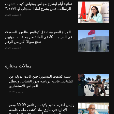
ثمانية أيام ليشرح مجلس بوعياش كيف انتشرت
الرسالة… فمن يشرح لماذا استجاب لها الآلاف؟
8 غشت 2026
المرأة المغربية تدخل كواليس «المهن الصعبة»
في السينما… 30 في المائة من بطاقات المهنيين
تفتح سؤالاً أكبر من الرقم
8 غشت 2026
مقالات مختارة
سبتة كشفت المستور: حين غابت الدولة عن
الشباب… غابت الرياضة ودور الشباب، وتعطّل
المجلس الاستشاري
8 غشت 2026
رئيس احترم حدود ولايته… وقانون 30.09 وضع
الإدارة في مأزق: ماذا كشف ملف جامعة