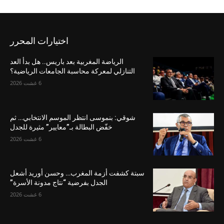
اختيارات المحرر
الرياضة المغربية بعد باريس.. هل بدأ العد
التنازلي لمعركة محاسبة الجامعات الرياضية؟
6 غشت 2026
شوقي: بنموسى انتظر الموسم الانتخابي… ثم
خفّض البطالة بـ”معايير” مثيرة للجدل
6 غشت 2026
سبتة كشفت أزمة المغرب… وحسن أوريد أشعل
الجدل بفرضية “نتاج مدونة الأسرة”
6 غشت 2026