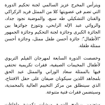
ويترأس المخرج عزيز السالمي لجنة تحكيم الدورة
التي تضم في عضويتها كلا من الممثل فريد الركراكي
والفنان التشكيلي طه سبع، والموضبة نجود جداد،
والروائي عبد الإله الرابحي، وتتوزع جوائزها بين
الجائزة الكبرى وجائزة لجنة التحكيم وجائزة الجمهور
“الأطفال”: جائزة أحسن طفل ممثل، وجائزة أحسن
ممثلة طفلة.
وخصصت الدورة السابعة لمهرجان الفيلم التربوي
لأطفال المخيمات الصيفية، فقرات تكريمية تحتفي
فيها بالممثلة سعاد الوزاني والممثل عبد الحق
بلمجاهد اللذين سيكونان ضيفان على حفل الافتتاح،
الذي سينطلق من مركز التخييم العالية بالمحمدية،
وسيتضمن فقرات فنية متنوعة.
ويتضمن برنامج الدورة ورشات تكوينية ولقاءات