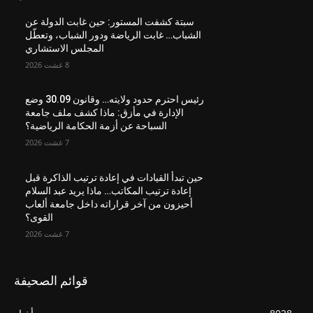
سبتة كشفت المستور: حين غابت الدولة عن
الشباب… غابت الرياضة ودور الشباب، وتعطّل
المجلس الاستشاري
8 غشت 2026
رئيس احترم حدود ولايته… وقانون 30.09 وضع
الإدارة في مأزق: ماذا كشف ملف جامعة
السباحة عن أزمة الحكامة الرياضية؟
7 غشت 2026
حين تبدأ القيادات في إعادة ترتيب الذاكرة قبل
إعادة ترتيب المكاتب… ماذا يريد عبد السلام
أحيزون من آخر قراراته داخل جامعة ألعاب
القوى؟
7 غشت 2026
قوائم الصحيفة