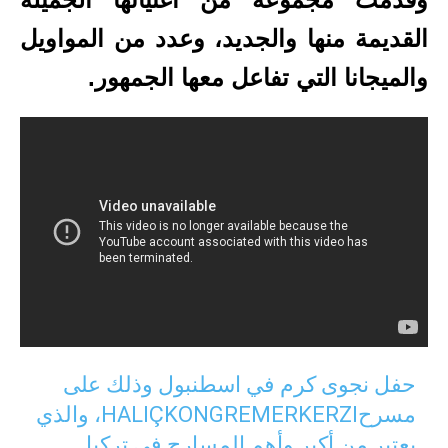
القديمة منها والجديد، وعدد من المواويل
والميجانا التي تفاعل معها الجمهور.
حفل نجوى كرم في اسطنبول وذلك على
مسرحHALIÇKONGREMERKERZI، والذي
يعتبر من أكبر وأهم المسارح في تركيا.