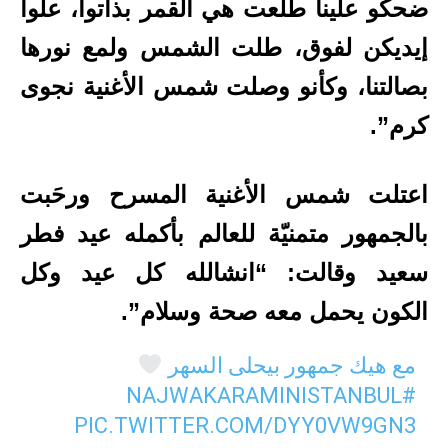
ضحكو علينا طلعت هي القمر بذاتوا، علوا
إيديكن لفوق، طلت الشمس ولمع نورها
بصالتنا، وكأنو وصلت شمس الأغنية نجوى
كرم”.
اعتلت شمس الأغنية المسرح ورحَبت
بالجمهور متمنيّة للعالم بأكمله عيد فطر
سعيد وقالت: “انشالله كل عيد وكل
الكون يحمل معه صحة وسلام”.
مع هيك جمهور بيحلى السهر
#NAJWAKARAMINISTANBUL
PIC.TWITTER.COM/DYY0VW9GN3