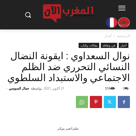
الرئيسية
أخبار
أخبار
فن وثقافة
مقالات وكتاب
نوال السعداوي : ايقونة النضال
النسائي التحرري ضد الظلم
الاجتماعي والاستبداد السلطوي
0
516
21 أكتوبر 2021
بواسطة
جمال السوسي
-
بقلم:انغير بوبكر