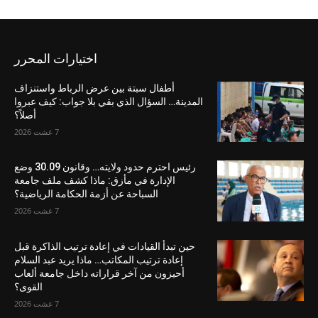
اختيارات المحرر
أطفال سبتة بين عرض الرباط واستنزاف
المدينة… السؤال الذي بقي بلا جواب: كيف عبروا
أصلاً؟
7 غشت 2026
رئيس احترم حدود ولايته… وقانون 30.09 وضع
الإدارة في مأزق: ماذا كشف ملف جامعة
السباحة عن أزمة الحكامة الرياضية؟
7 غشت 2026
حين تبدأ القيادات في إعادة ترتيب الذاكرة قبل
إعادة ترتيب المكاتب… ماذا يريد عبد السلام
أحيزون من آخر قراراته داخل جامعة ألعاب
القوى؟
7 غشت 2026