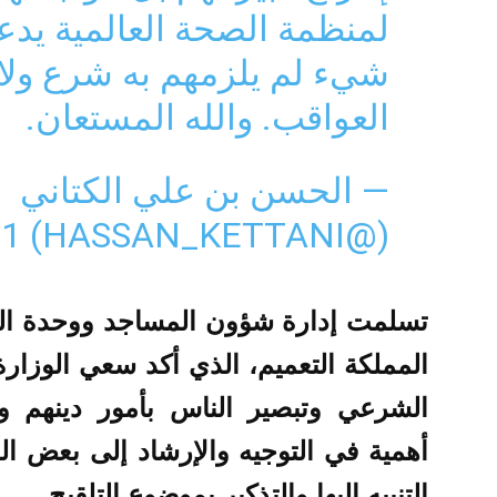
لمنظمة الصحة العالمية يدع
شيء لم يلزمهم به شرع ول
العواقب. والله المستعان.
— الحسن بن علي الكتاني
21
(@HASSAN_KETTANI)
تسلمت إدارة شؤون المساجد ووحدة الخ
المملكة التعميم، الذي أكد سعي الوزار
الشرعي وتبصير الناس بأمور دينهم و
أهمية في التوجيه والإرشاد إلى بعض ا
التنبيه إليها والتذكير بموضوع التلقيح.