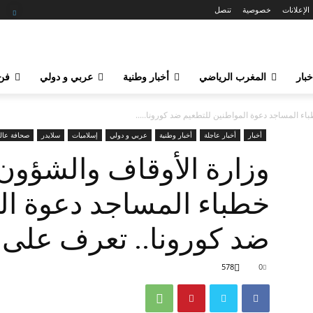
الإعلانات
خصوصية
تنصل
خبار
المغرب الرياضي
أخبار وطنية
عربي و دولي
فن 
باء المساجد دعوة المواطنين للتطعيم ضد كورونا.....
أخبار
أخبار عاجلة
أخبار وطنية
عربي و دولي
إسلاميات
سلايدر
صحافة عال
وزارة الأوقاف والشؤون 
خطباء المساجد دعوة ال
ضد كورونا.. تعرف على 
578
0