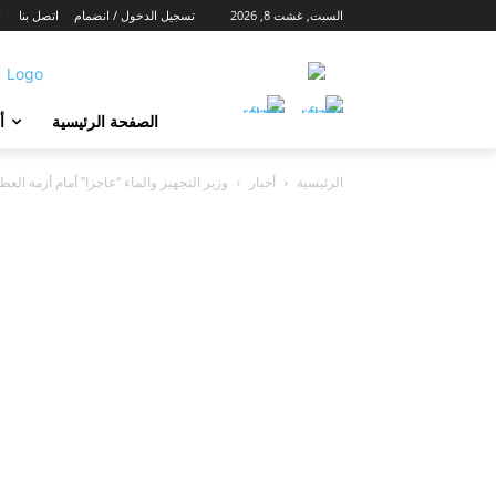
السبت, غشت 8, 2026
تسجيل الدخول / انضمام
اتصل بنا
ا
الصفحة الرئيسية
أ
الرئيسية
أخبار
وزير التجهيز والماء “عاجزا” أمام أزمة العطش ا