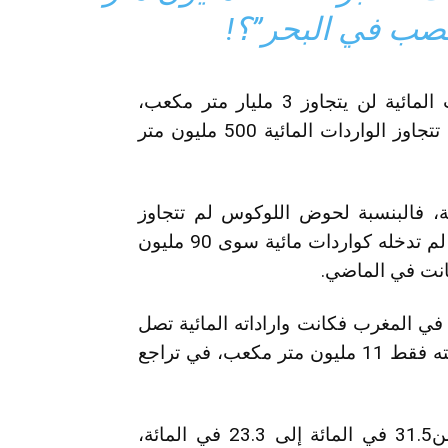
صب في البحر”؟!
وتابع ” في الثلاث سنوات الأخيرة معدل الواردات المائية لن يتجاوز 3 مليار متر مكعب،
والأدهى من ذلك أنه منذ شهر شتنبر إلى اليوم لم تتجاوز الواردات المائية 500 مليون متر
ية، فالبنسبة لحوض اللوكوس لم تتجاوز
واراداته المائية 23 مليون متر مكعب، وحوض سبو لم تدخله كواردات مائية سوى 90 مليون
 في المغرب فكانت واراداته المائية تصل
في هذه الفترة بالعادة 400 مليون متر مكعب، دخلته فقط 11 مليون متر مكعب، في تراجع
ولفت بركة إلى أن نسبة ملء السدود تراجعت من31.5 في المائة إلى 23.3 في المائة،