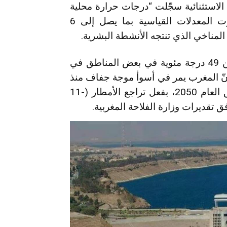
 الاستثنائية سجّلت “درجات حرارة محلية
أعلى من المعتاد بمقدار 20 درجة مئوية، وكسرت المعدلات القياسية بما يصل إلى 6
لمناخي الذي تنتجه الأنشطة البشرية.
وسجّلت المملكة درجات حرارة قياسية مع أكثر من 49 درجة مئوية في بعض المناطق في
 المغرب يمر في أسوأ موجة جفاف منذ
أربعة عقود، والوضع مرشح للأسوأ تدريجياً في أفق العام 2050، بفعل تراجع الأمطار (-11