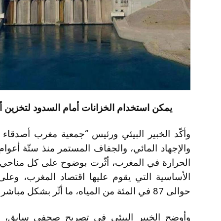
يمكن استخدام الخزانات أمام السدود لتخزين أكثر من 50% من المياه ا
وأكّد الخبير البيئي ورئيس “جمعية مغرب أصدقاء الب
والإجهاد المائي، والجفاف المستمر منذ ستّة أعوام
الحرارة في المغرب، أثّرت بوضوح على كل مناحي 
الأساسية التي يقوم عليها اقتصاد المغرب، وعل
حوالى 87 في المئة من المياه، ما أثّر بشكل مباشر على محاصيل عدد من المزروعات.
وأوضح الخبير البيئي في تصريح صحفي سابق، أنّ