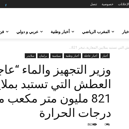
لإعلانات
خصوصية
تنصل
خبار
المغرب الرياضي
أخبار وطنية
عربي و دولي
فن 
لتي تستبد بملايين المغاربة..تبخر 821...
أخبار
أخبار عاجلة
أخبار وطنية
سياسية
برلمان
سلايدر
وزير التجهيز والماء “عاج
العطش التي تستبد بملايي
821 مليون متر مكعب 
درجات الحرارة
863
0