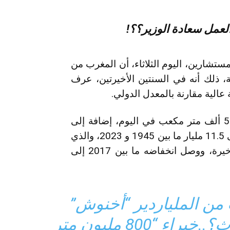
لعمل سعادة الوزير؟؟!
تشارين، اليوم الثلاثاء، أن المغرب من
ة، ذلك أنه في السنتين الأخيرتين، عرف
الية مقارنة بالمعدل الدولي.
وأشار أن معدل تبخر مياه السدود بلغ مليون و 500 ألف متر مكعب في اليوم، إضافة إلى
تراجع الواردات المائية السنوية، التي كانت تصل إلى 11.5 مليار ما بين 1945 و 2023، والذي
تراجع إلى 7 مليار درهم ما بين العشر سنوات الأخيرة، ووصل انخفاضه ما بين 2017 إلى
ت من الملياردير “أخنوش”
رئيس الحكومة فماذا سيحدث؟..خبراء “800 مليون متر