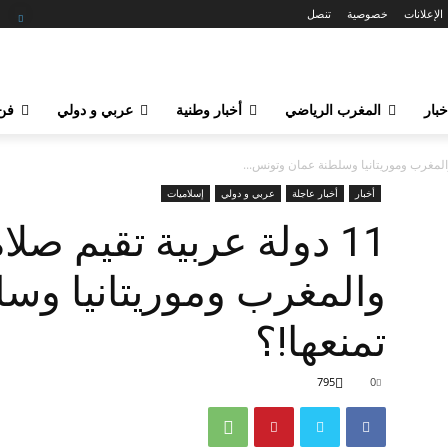
الإعلانات
خصوصية
تنصل
خبار
المغرب الرياضي
أخبار وطنية
عربي و دولي
فن 
أخبار
أخبار عاجلة
عربي و دولي
إسلاميات
11 دولة عربية تقيم صلا
والمغرب وموريتانيا وس
تمنعها!؟
795
0