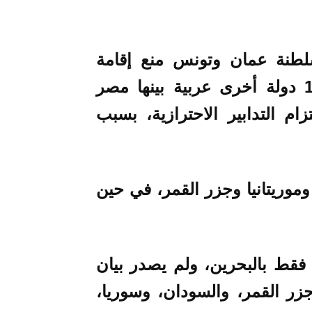
وسلطنة عمان وتونس منع إقامة
صلاة عيد الأضحى، في حين قررت 11 دولة أخرى عربية بينها مصر
ام التدابير الاحترازية، بسبب
موريتانيا وجزر القمر، في حين
قط بالبحرين، ولم يصدر بيان
ر القمر، والسودان، وسوريا،