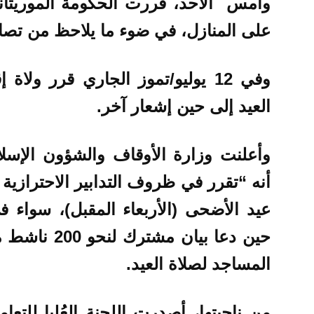
وأمس الأحد، قررت الحكومة الموريتان
على المنازل، في ضوء ما يلاحظ من تصا
وفي 12 يوليو/تموز الجاري قرر ول
العيد إلى حين إشعار آخر.
وأعلنت وزارة الأوقاف والشؤون الإسل
أنه “تقرر في ظروف التدابير الاحترازية 
عيد الأضحى (الأربعاء المقبل)، سواء 
حين دعا بيان
المساجد لصلاة العيد.
من ناحيتها، أصدرت اللجنة العُليا للت