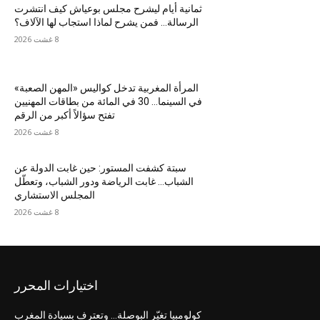
ثمانية أيام ليشرح مجلس بوعياش كيف انتشرت
الرسالة… فمن يشرح لماذا استجاب لها الآلاف؟
8 غشت 2026
المرأة المغربية تدخل كواليس «المهن الصعبة»
في السينما… 30 في المائة من بطاقات المهنيين
تفتح سؤالاً أكبر من الرقم
8 غشت 2026
سبتة كشفت المستور: حين غابت الدولة عن
الشباب… غابت الرياضة ودور الشباب، وتعطّل
المجلس الاستشاري
8 غشت 2026
اختيارات المحرر
كولومبيا تغيّر البوصلة… وتعترف بسيادة المغرب