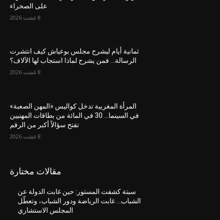
على الصحراء
8 غشت 2026
ثمانية أيام ليشرح مجلس بوعياش كيف انتشرت
الرسالة… فمن يشرح لماذا استجاب لها الآلاف؟
8 غشت 2026
المرأة المغربية تدخل كواليس «المهن الصعبة»
في السينما… 30 في المائة من بطاقات المهنيين
تفتح سؤالاً أكبر من الرقم
8 غشت 2026
مقالات مختارة
سبتة كشفت المستور: حين غابت الدولة عن
الشباب… غابت الرياضة ودور الشباب، وتعطّل
المجلس الاستشاري