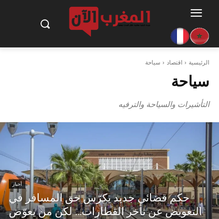
الرئيسية
اقتصاد
سياحة
سياحة
التأشيرات والسياحة والترفيه
أخبار
حكم قضائي جديد يكرّس حق المسافر في
التعويض عن تأخر القطارات… لكن من يعوّض