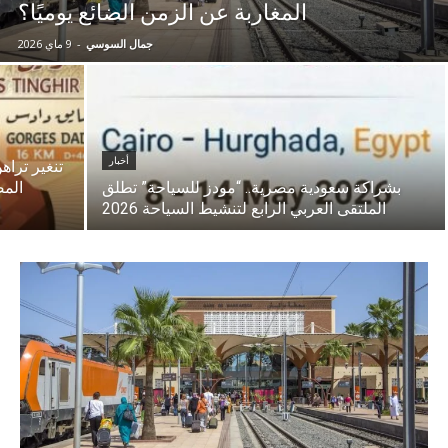
المغاربة عن الزمن الضائع يوميًا؟
جمال السوسي
-
9 ماي 2026
أخبار
تنغير تراه
​بشراكة سعودية مصرية.. “مودز للسياحة” تطلق
المض
الملتقى العربي الرابع لتنشيط السياحة 2026