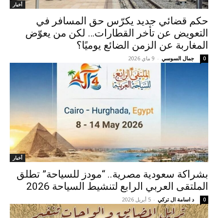
أخبار
حكم قضائي جديد يكرّس حق المسافر في
التعويض عن تأخر القطارات… لكن من يعوّض
المغاربة عن الزمن الضائع يوميًا؟
جمال السوسي
-
9 ماي 2026
0
أخبار
​بشراكة سعودية مصرية.. “مودز للسياحة” تطلق
الملتقى العربي الرابع لتنشيط السياحة 2026
د اسامة ال تركي
-
5 أبريل 2026
0