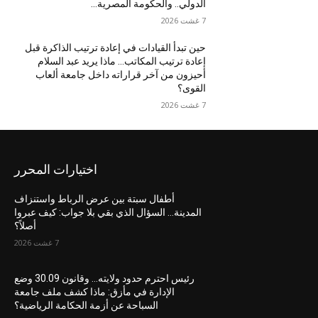
الدولي.. والحكومة المصرية...
7 غشت 2026
حين تبدأ القيادات في إعادة ترتيب الذاكرة قبل
إعادة ترتيب المكاتب… ماذا يريد عبد السلام
أحيزون من آخر قراراته داخل جامعة ألعاب
القوى؟
7 غشت 2026
اختيارات المحرر
أطفال سبتة بين عرض الرباط واستنزاف
المدينة… السؤال الذي بقي بلا جواب: كيف عبروا
أصلاً؟
7 غشت 2026
رئيس احترم حدود ولايته… وقانون 30.09 وضع
الإدارة في مأزق: ماذا كشف ملف جامعة
السباحة عن أزمة الحكامة الرياضية؟