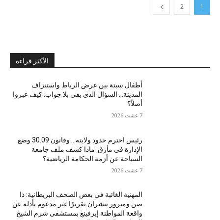
2
1
الأكثر قراءة
أطفال سبتة بين عرض الرباط واستنزاف
المدينة… السؤال الذي بقي بلا جواب: كيف عبروا
أصلاً؟
7 غشت 2026
رئيس احترم حدود ولايته… وقانون 30.09 وضع
الإدارة في مأزق: ماذا كشف ملف جامعة
السباحة عن أزمة الحكامة الرياضية؟
7 غشت 2026
المهنية الغائبة في بعض الصحف البريطانية: ذا
صن وميرور تنشران تقريرًا غير مدعوم بأدلة عن
واقعة المواطنة إيرفينغ بمستشفى شرم الشيخ