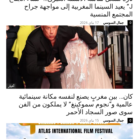
J” يعيد السينما المغربية إلى مواجهة جراح
المجتمع المنسية
جمال السوسي
-
17 ماي 2026
0
أخبار
كان… بين مغربٍ يصنع لنفسه مكانة سينمائية
عالمية و“نجوم سموكينغ” لا يملكون من الفن
سوى صور السجاد الأحمر
جمال السوسي
-
15 ماي 2026
0