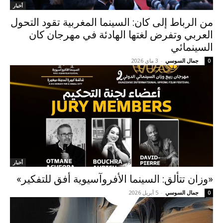
أخبار
من الرباط إلى كان: السينما المغربية تقود التحول
العربي وتفرض لغتها الهادئة في مهرجان كان
السينمائي
جمال السوسي
-
3 ماي 2026
0
أخبار
«وزان تتألق: السينما الأفروآسيوية أفق للتفكير»
جمال السوسي
-
5 أبريل 2026
0