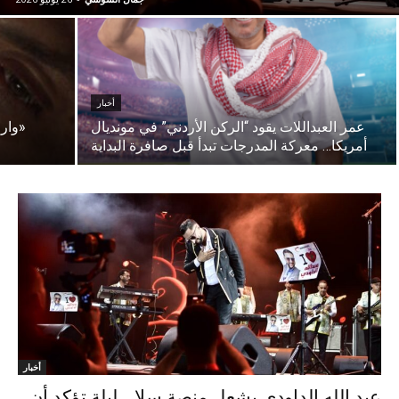
أخبار
عمر العبداللات يقود “الركن الأردني” في مونديال
«وارث
أمريكا… معركة المدرجات تبدأ قبل صافرة البداية
أخبار
عبد الله الداودي يشعل منصة سلا… ليلة تؤكد أن