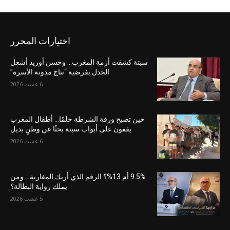
اختيارات المحرر
سبتة كشفت أزمة المغرب… وحسن أوريد أشعل
الجدل بفرضية “نتاج مدونة الأسرة”
6 غشت 2026
حين تصبح ورقة الشرطة حلمًا… أطفال المغرب
يقفون على أبواب سبتة بحثًا عن وطنٍ بديل
6 غشت 2026
9.5% أم 13%؟ الرقم الذي أربك المغاربة… ومن
يملك رواية البطالة؟
5 غشت 2026