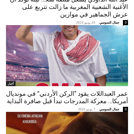
الأغنية الشعبية المغربية ما زالت تتربع على
عرش الجماهير في موازين
جمال السوسي
-
26 يونيو 2026
0
أخبار
عمر العبداللات يقود “الركن الأردني” في مونديال
أمريكا… معركة المدرجات تبدأ قبل صافرة البداية
جمال السوسي
-
7 يونيو 2026
0