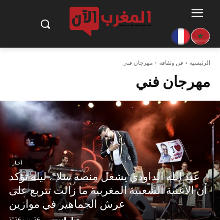
الرئيسية
فن وثقافة
مهرجان فني
مهرجان فني
أخبار
عبد الله الداودي يشعل منصة سلا… ليلة تؤكد
أن الأغنية الشعبية المغربية ما زالت تتربع على
عرش الجماهير في موازين
جمال السوسي
-
26 يونيو 2026