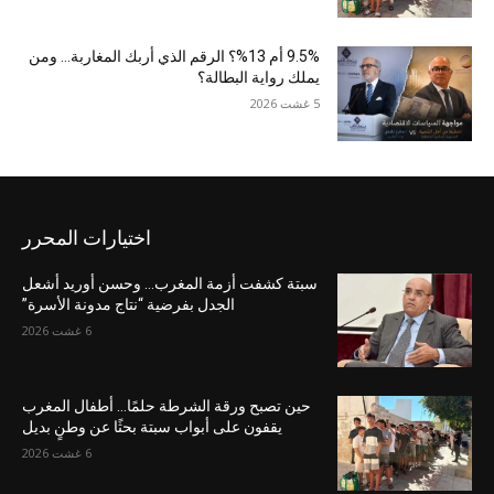
9.5% أم 13%؟ الرقم الذي أربك المغاربة… ومن
يملك رواية البطالة؟
5 غشت 2026
اختيارات المحرر
سبتة كشفت أزمة المغرب… وحسن أوريد أشعل
الجدل بفرضية “نتاج مدونة الأسرة”
6 غشت 2026
حين تصبح ورقة الشرطة حلمًا… أطفال المغرب
يقفون على أبواب سبتة بحثًا عن وطنٍ بديل
6 غشت 2026