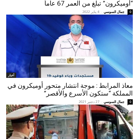
“أوميكرون” تبلغ من العمر 67 عاماً
جمال السوسي
-
4 يناير 2022
0
أخبار
معاذ المرابط : موجة انتشار متحور أوميكرون في
المملكة “ستكون الأسرع والأقصر”
جمال السوسي
-
27 دجنبر 2021
0