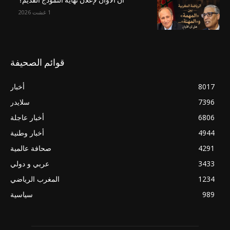
آن الأوان لإعلان نهاية النموذج القديم؟
1 غشت 2026
قوائم الصحيفة
8017
أخبار
7396
سلايدر
6806
أخبار عاجلة
4944
أخبار وطنية
4291
صحافة عالمية
3433
عربي و دولي
1234
المغرب الرياضي
989
سياسية