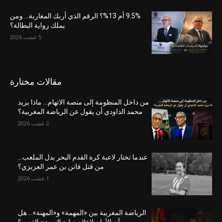
9.5% أم 13%؟ الرقم الذي أربك المغاربة… ومن
يملك رواية البطالة؟
5 غشت 2026
مقالات مختارة
من داخل المنظومة إلى منصة الاتهام… ماذا يريد
محمد الداودي أن يقول عن الرياضة المغربية؟
2 غشت 2026
عندما تختار لاعبة كرة القدم البحر بدل الملعب…
من قتل فاتن بن عمر العزيزي؟
1 غشت 2026
الرياضة المغربية بين «المهمة» و«المهنة»… هل