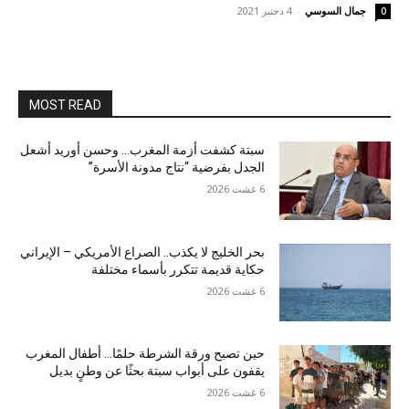
جمال السوسي
-
4 دجنبر 2021
0
MOST READ
سبتة كشفت أزمة المغرب… وحسن أوريد أشعل
الجدل بفرضية “نتاج مدونة الأسرة”
6 غشت 2026
بحر الخليج لا يكذب.. الصراع الأمريكي – الإيراني
حكاية قديمة تتكرر بأسماء مختلفة
6 غشت 2026
حين تصبح ورقة الشرطة حلمًا… أطفال المغرب
يقفون على أبواب سبتة بحثًا عن وطنٍ بديل
6 غشت 2026