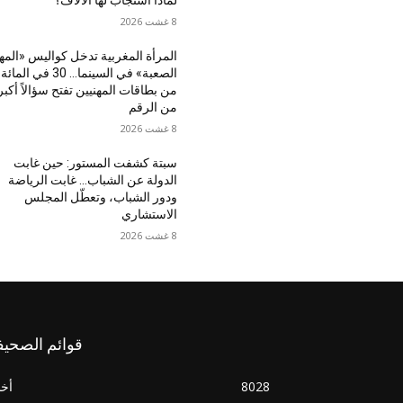
لماذا استجاب لها الآلاف؟
8 غشت 2026
المرأة المغربية تدخل كواليس «المه
الصعبة» في السينما… 30 في المائة
من بطاقات المهنيين تفتح سؤالاً أكبر
من الرقم
8 غشت 2026
سبتة كشفت المستور: حين غابت
الدولة عن الشباب… غابت الرياضة
ودور الشباب، وتعطّل المجلس
الاستشاري
8 غشت 2026
قوائم الصحيف
8028
أخب