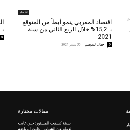
اقتصاد
ن
اقتصاد المغربي ينمو أبطأ من المتوقع
ال
بـ 15,2% خلال الربع الثاني من سنة
بـ4.5 % في 2021
2021
0
جمال السوسي
-
30 شتنبر 2021
0
ة
مقالات مختارة
سبتة كشفت المستور: حين غابت
ار
الدولة عن الشباب… غابت الرياضة