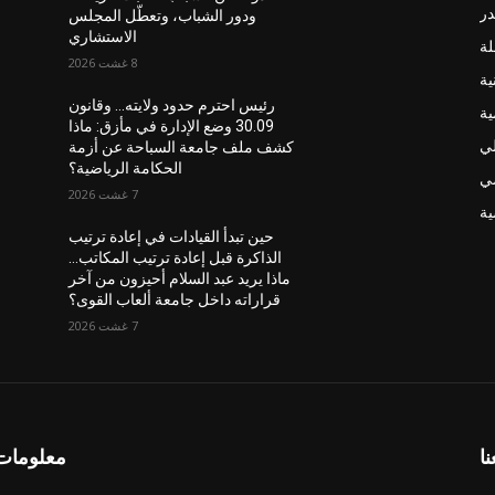
در
ودور الشباب، وتعطّل المجلس
الاستشاري
لة
8 غشت 2026
ية
رئيس احترم حدود ولايته… وقانون
ية
30.09 وضع الإدارة في مأزق: ماذا
لي
كشف ملف جامعة السباحة عن أزمة
الحكامة الرياضية؟
ضي
7 غشت 2026
ة
حين تبدأ القيادات في إعادة ترتيب
الذاكرة قبل إعادة ترتيب المكاتب…
ماذا يريد عبد السلام أحيزون من آخر
قراراته داخل جامعة ألعاب القوى؟
7 غشت 2026
نا
معلومات 