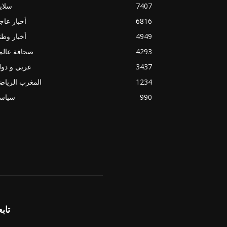
7407
سلاي
6816
أخبار عاج
4949
أخبار وطن
4293
صحافة عالم
3437
عربي و دو
1234
المغرب الريا
990
سياسي
تابع