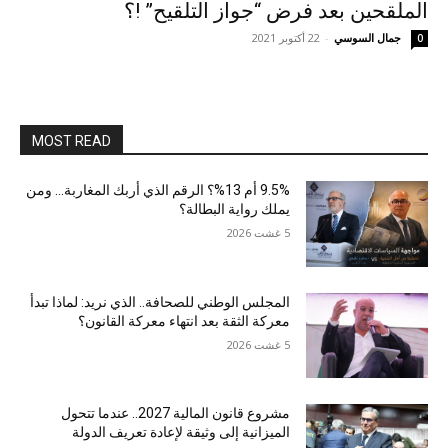
الملقحين بعد فرض “جواز التلقيح” !؟
جمال السوسي
-
22 أكتوبر 2021
0
MOST READ
9.5% أم 13%؟ الرقم الذي أربك المغاربة… ومن
يملك رواية البطالة؟
5 غشت 2026
المجلس الوطني للصحافة.. الذي نريد: لماذا تبدأ
معركة الثقة بعد انتهاء معركة القانون؟
5 غشت 2026
مشروع قانون المالية 2027.. عندما تتحول
الميزانية إلى وثيقة لإعادة تعريف الدولة