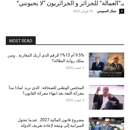
بـ”العمالة” للجزائر و الجزائريون “لا يحبونني”
جمال السوسي
-
10 فبراير 2022
0
MOST READ
9.5% أم 13%؟ الرقم الذي أربك المغاربة… ومن
يملك رواية البطالة؟
5 غشت 2026
المجلس الوطني للصحافة.. الذي نريد: لماذا تبدأ
معركة الثقة بعد انتهاء معركة القانون؟
5 غشت 2026
مشروع قانون المالية 2027.. عندما تتحول
الميزانية إلى وثيقة لإعادة تعريف الدولة