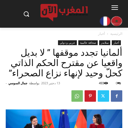
الرئيسية
أخبار
أخبار
سلايدر
صحافة عالمية
عربي و دولي
ألمانيا تجدد موقفها ” لا بديل
واقعيا عن مقترح الحكم الذاتي
كحلّ وحيد لإنهاء نزاع الصحراء”
0
493
13 دجنبر 2023
بواسطة
جمال السوسي
-