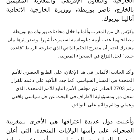
الخارجية والتعاون الإفريقي والمغاربة المقيمين
بالخارج، ناصر بوريطة، ووزيرة الخارجية الاتحادية
أنالينا بيربوك.
وكرّس كل من المغرب وألمانيا خلال محادثات بيربوك مع بوريطة
مصالحتهما عقب أزمة دبلوماسية استمرت أشهرا، وصدر إثرها بيان
مشترك اعتبر أن مقترح الحكم الذاتي الذي تطرحه الرباط “قاعدة
جيدة” لحل النزاع في الصحراء المغربية.
وأكد الجانب الألماني في هذا الإعلان، على الطابع الحصري للأمم
المتحدة في المسار السياسي، كما جدد التأكيد على دعمه للقرار
رقم 2703 الصادر عن مجلس الأمن التابع للأمم المتحدة، الذي
سجل دور ومسؤولية الأطراف في البحث عن حل سياسي واقعي
وعملي ودائم وقائم على التوافق.
وأعلنت دول عديدة اعترافها هي الأخرى بـمغربية
الصحراء، على رأسها الولايات المتحدة، التي أعلن
رئيسها السابق دونالد ترامب، بأنه يدعم سيادة