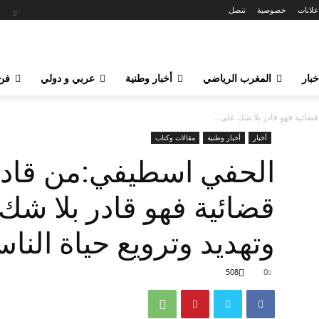
علانات
خصوصية
تنصل
خبار
المغرب الرياضي
أخبار وطنية
عربي و دولي
فن 
ئية فهو قادر بلا شك على...
أخبار
أخبار وطنية
مقالات وكتاب
الحفي اسطيفي:من قاد
قضائية فهو قادر بلا شك 
وتهديد وترويع حياة النا
508
0