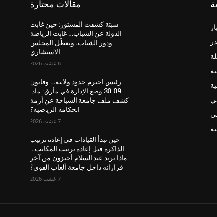
ة
مقالات مختارة
سبتة كشفت المستور: حين غابت
ار
الدولة عن الشباب… غابت الرياضة
در
ودور الشباب، وتعطّل المجلس
الاستشاري
لة
8 غشت 2026
ية
رئيس احترم حدود ولايته… وقانون
ية
30.09 وضع الإدارة في مأزق: ماذا
لي
كشف ملف جامعة السباحة عن أزمة
الحكامة الرياضية؟
ضي
7 غشت 2026
ة
حين تبدأ القيادات في إعادة ترتيب
الذاكرة قبل إعادة ترتيب المكاتب…
ماذا يريد عبد السلام أحيزون من آخر
قراراته داخل جامعة ألعاب القوى؟
7 غشت 2026