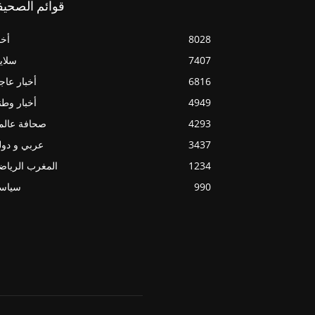
قوائم الصحيف
8028
أخب
7407
سلاي
6816
أخبار عاج
4949
أخبار وطن
4293
صحافة عالم
3437
عربي و دو
1234
المغرب الريا
990
سياسي