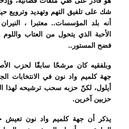
هو قادر على طي ملفات قضائية، وإدخال
شك على تلفيق التهم وتهديد وترويع حي
أنه بلد المؤسسات.. معتبرا ،
النيران
الأحبة الذي يتحول من العتاب واللو
فضح المستور..
وبلفقيه كان مرشحًا سابقًا لحزب الأ
أيلول، لكنّ حزبه سحب ترشيحه لهذا 
حزبين آخرين.
يذكر أن جهة كلميم واد نون تعيش حا