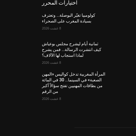
اختيارات المحرر
كولومبيا تغيّر البوصلة… وتعترف
بسيادة المغرب على الصحراء
8 غشت 2026
ثمانية أيام ليشرح مجلس بوعياش
كيف انتشرت الرسالة… فمن يشرح
لماذا استجاب لها الآلاف؟
8 غشت 2026
المرأة المغربية تدخل كواليس «المهن
الصعبة» في السينما… 30 في المائة
من بطاقات المهنيين تفتح سؤالاً أكبر
من الرقم
8 غشت 2026