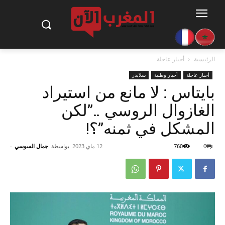
الرئيسية
أخبار عاجلة
أخبار عاجلة
أخبار وطنية
سلايدر
بايتاس : لا مانع من استيراد
الغازوال الروسي ..”لكن
المشكل في ثمنه”؟!
0
760
12 ماي 2023
بواسطة
جمال السوسي
-