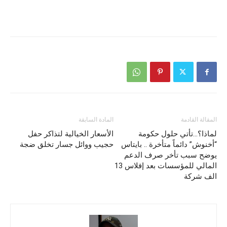
المقالة القادمة
المادة السابقة
لماذا؟…تأتي حلول حكومة
الأسعار الخيالية لتذاكر حفل
“أخنوش” دائماً متأخرة .. بايتاس
حجيب ووائل جسار تخلق ضجة
يوضح سبب تأخر صرف الدعم
المالي للمؤسسات بعد إفلاس 13
الف شركة