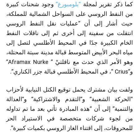
كما ذكر تقرير لمجلة
“بلومبورغ”
وجود شحنات كبيرة
من النفط الروسي على السواحل الشمالية للمملكة،
حيث أشار إلى أن “عمليات نقل النفط الروسي
انتقلت من سفينة إلى أخرى ثم إلى ناقلات النفط
الخام الكبيرة جدًا في المحيط الأطلسي لتصل إلى
مياه البحر الأبيض المتوسط قبالة مدينة سبتة المحتلة،
وهو الأمر الذي حدث مع ناقلتيْ ” Aframax Nurke”
و”Crius “، في المحيط الأطلسي قبالة جزر الكناري”.
ولفت بيان مشترك يحمل توقيع الكتل النيابية لأحزاب
“الحركة الشعبية” و”التقدم والاشتراكية” و”العدالة
والتنمية” إلى أن “هذه المبادرة تأتي بعد ما تم تداوله
من لجوء شركات متخصصة في الاستيراد الحر
للمحروقات، إلى اقتناء الغاز الروسي بكميات كبيرة”.