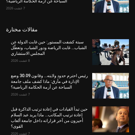
السباحة عن أزمة الحكامة الرياضية؟
7 غشت 2026
مقالات مختارة
سبتة كشفت المستور: حين غابت الدولة عن
الشباب… غابت الرياضة ودور الشباب، وتعطّل
المجلس الاستشاري
8 غشت 2026
رئيس احترم حدود ولايته… وقانون 30.09 وضع
الإدارة في مأزق: ماذا كشف ملف جامعة
السباحة عن أزمة الحكامة الرياضية؟
7 غشت 2026
حين تبدأ القيادات في إعادة ترتيب الذاكرة قبل
إعادة ترتيب المكاتب… ماذا يريد عبد السلام
أحيزون من آخر قراراته داخل جامعة ألعاب
القوى؟
7 غشت 2026