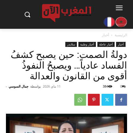
الرئيسية
أخبار
أخبار
أخبار عاجلة
أخبار وطنية
سلايدر
دولةُ الصمت: حين يصبح كشفُ
الفساد عادياً… ويصبحُ النفوذُ
أقوى من القانون والعدالة
0
384
11 ماي 2026
بواسطة
جمال السوسي
-