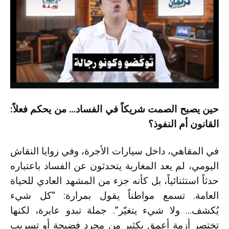
حين يصبح الصمت شريكاً في الفساد… من يحكم فعلاً:
القانون أم النفوذ؟
في المقاهي، داخل سيارات الأجرة، وفي زوايا النقاش
اليومي، لم يعد المغاربة يتحدثون عن الفساد باعتباره
حدثاً استثنائياً، بل كأنه جزء من المشهد العادي للحياة
العامة. تسمع مواطناً يقول بمرارة: “كل شيء
يُكشف… ولا شيء يتغيّر”. جملة تبدو عابرة، لكنها
تختصر أزمة أعمق بكثير من مجرد فضيحة أو تسريب