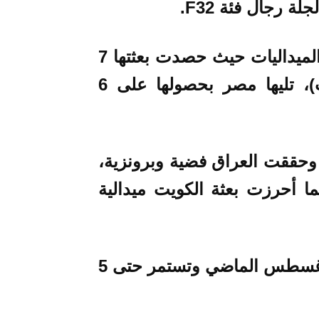
 رجال فئة F32.
وتأتي الجزائر بعد تونس من حيث عدد الميداليات حيث حصدت بعثتها 7
ميداليات (ذهبية وفضيتان و4 برونزيات)، تليها مصر بحصولها على 6
ات وبرونزية، وحققت العراق فضية وبرونزية،
ما أحرزت بعثة الكويت ميدالية
وانطلقت منافسات البارالمبياد في 25 أغسطس الماضي وتستمر حتى 5