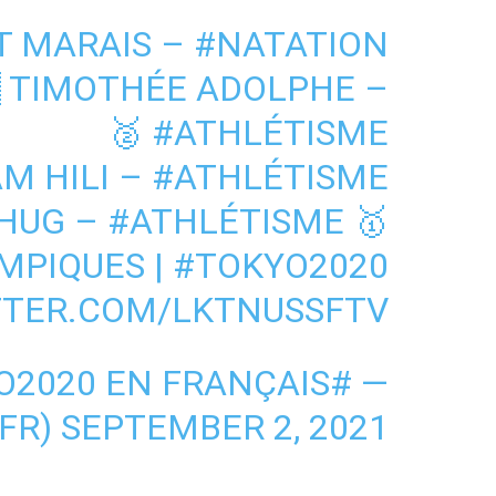
T MARAIS –
#NATATION
 TIMOTHÉE ADOLPHE –
🥈
#ATHLÉTISME
M HILI –
#ATHLÉTISME
 HUG –
#ATHLÉTISME
🥇
MPIQUES
|
#TOKYO2020
TTER.COM/LKTNUSSFTV
KYO2020 EN FRANÇAIS
FR)
SEPTEMBER 2, 2021