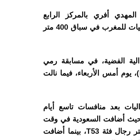
المهدي أفري بالمركز الرابع
والأخير، ليفشل في إضافة إحدى الميداليات للمغرب في سباق 400 متر
لية الفضية، في مسابقة رمي
القرص، الخاصة بفئة قصار القامة (F41)، يوم أمس الأربعاء، فيما نالت
ليات بعد منافسات تاسع أيام
و 2020 إلى 36 ميدالية، حيث أضافت السعودية في وقت
سابق ميدالية برونزية في سباق 100 متر رجال فئة T53، بينما أضافت