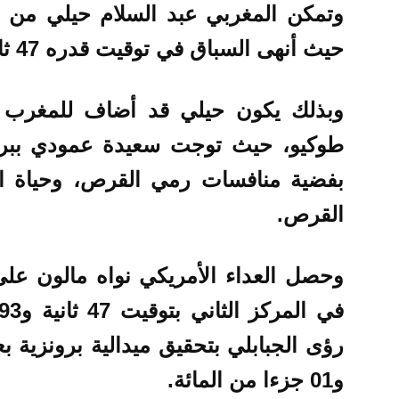
وتمكن المغربي عبد السلام حيلي من ت
حيث أنهى السباق في توقيت قدره 47 ثانية و59 جزءا من المائة.
وبذلك يكون حيلي قد أضاف للمغرب المي
طوكيو، حيث توجت سعيدة عمودي ببر
بفضية منافسات رمي القرص، وحياة ال
القرص.
وحصل العداء الأمريكي نواه مالون على
و01 جزءا من المائة.