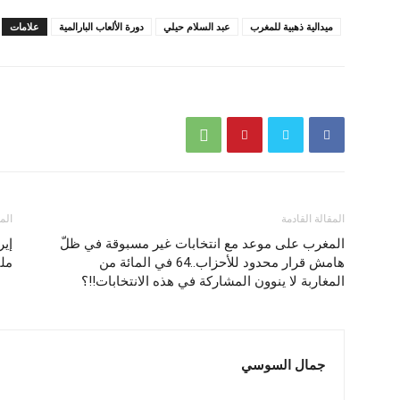
ميدالية ذهبية للمغرب
عبد السلام حيلي
دورة الألعاب البارالمية
علامات
المقالة القادمة
الم
المغرب على موعد مع انتخابات غير مسبوقة في ظلّ
هامش قرار محدود للأحزاب..64 في المائة من
ملي
المغاربة لا ينوون المشاركة في هذه الانتخابات!!؟
جمال السوسي