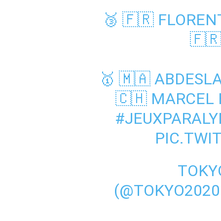
🥉
🇫🇷 FLOREN
🇫
🥇
🇲🇦 ABDESLA
🇨🇭 MARCEL
#JEUXPARALY
PIC.TWI
— #TO
(@TOKYO2020