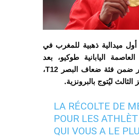
أول ميدالية ذهبية للمغرب في
العاصمة اليابانية طوكيو، بعد
تحقيقه المركز الأول في سباق 400 متر ضمن فئة ضعاف البصر T12،
لثالث ليُتوج بالبرونزية.
LA RÉCOLTE DE M
POUR LES ATHLÈT
QUI VOUS A LE PL