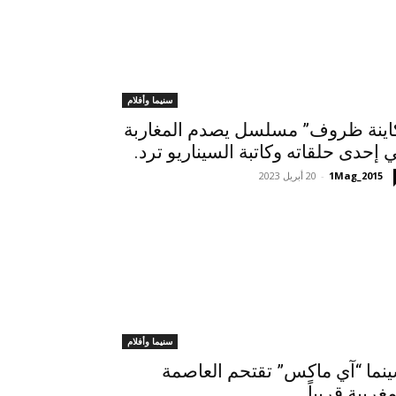
سنيما وأفلام
اينة ظروف” مسلسل يصدم المغاربة
 إحدى حلقاته وكاتبة السيناريو ترد.
1Mag_2015
-
20 أبريل 2023
سنيما وأفلام
نما “آي ماكس” تقتحم العاصمة
مغربية قريباً