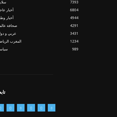
7393
سلاي
6804
أخبار عاج
4944
أخبار وطن
4291
صحافة عالم
3431
عربي و دو
1234
المغرب الريا
989
سياسي
تابع