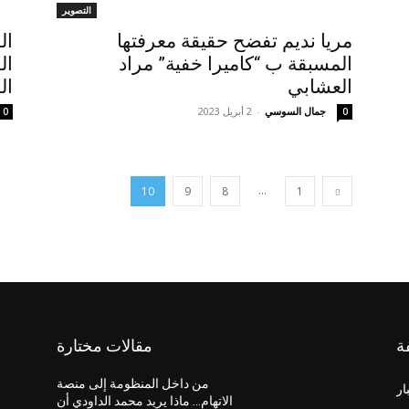
التصوير
مريا نديم تفضح حقيقة معرفتها
ال
المسبقة ب “كاميرا خفية” مراد
ال
العشابي
ال
جمال السوسي
-
2 أبريل 2023
0
0
...
10
9
8
1
ة
مقالات مختارة
من داخل المنظومة إلى منصة
ار
الاتهام… ماذا يريد محمد الداودي أن