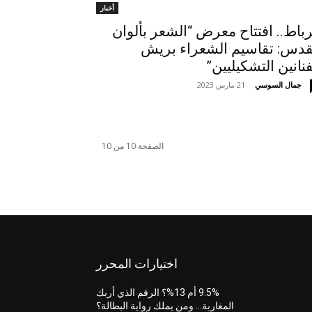
أخبار
رباط.. افتتاح معرض “الشعر بألوان
قدس: تقاسيم الشعراء بريش
فنانين التشكيليين”
جمال السوسي
-
21 مارس 2023
الصفحة 10 من 10
اختيارات المحرر
9.5% أم 13%؟ الرقم الذي أربك
المغاربة… ومن يملك رواية البطالة؟