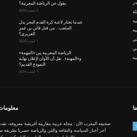
در
يقول عن الرياضة المغربية؟
2 غشت 2026
لة
ية
عندما تختار لاعبة كرة القدم البحر بدل
الملعب… من قتل فاتن بن عمر
ية
العزيزي؟
لي
1 غشت 2026
ضي
الرياضة المغربية بين «المهمة»
ة
و«المهنة»… هل آن الأوان لإعلان نهاية
النموذج القديم؟
1 غشت 2026
نا
معلومات 
صحيفة المغرب الآن : مجلة عربية مغاربية أفريقية معروفة، تقدم
أخر أخبار السياسة والثقافة والفن والرياضة حصريا بطريقة ص
(النظر) ، تصدر من العاصمة البلجيكية بروك