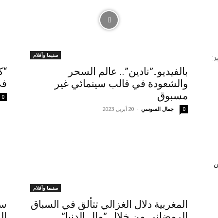
سنيما وأفلام
:
بالفيديو..”نادين”.. عالم السحر
“ك
والشعودة في قالب سينمائي غير
في
مسبوق
0
جمال السوسي
-
20 أبريل 2023
0
ن
سنيما وأفلام
المغربية دلال الغزالي تتألق في السباق
سي
الرمضاني من خلال ”مال الدنيا”
ال