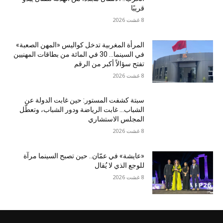
قريبًا
8 غشت 2026
المرأة المغربية تدخل كواليس «المهن الصعبة»
في السينما… 30 في المائة من بطاقات المهنيين
تفتح سؤالاً أكبر من الرقم
8 غشت 2026
سبتة كشفت المستور: حين غابت الدولة عن
الشباب… غابت الرياضة ودور الشباب، وتعطّل
المجلس الاستشاري
8 غشت 2026
«عايشة» في عمّان.. حين تصبح السينما مرآة
للوجع الذي لا يُقال
8 غشت 2026