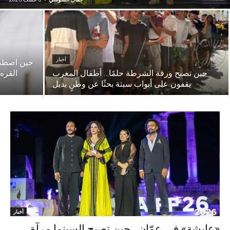
أخبار
حين اصطدم
حين تصبح ورقة الشرطة حلمًا… أطفال المغرب
القره
يقفون على أبواب سبتة بحثًا عن وطنٍ بديل
أخبار
«عايشة» في عمّان.. حين تصبح السينما مرآة