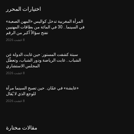
اختيارات المحرر
المرأة المغربية تدخل كواليس «المهن الصعبة»
في السينما… 30 في المائة من بطاقات المهنيين
تفتح سؤالاً أكبر من الرقم
8 غشت 2026
سبتة كشفت المستور: حين غابت الدولة عن
الشباب… غابت الرياضة ودور الشباب، وتعطّل
المجلس الاستشاري
8 غشت 2026
«عايشة» في عمّان.. حين تصبح السينما مرآة
للوجع الذي لا يُقال
8 غشت 2026
مقالات مختارة