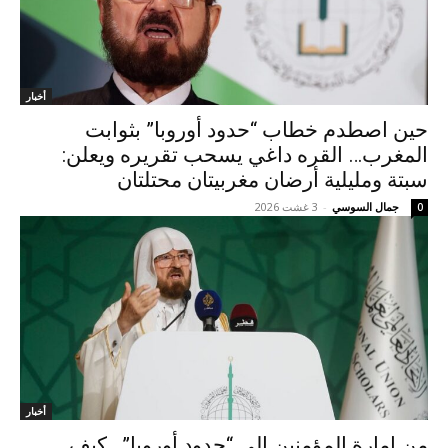
أخبار
حين اصطدم خطاب “حدود أوروبا” بثوابت
المغرب… القره داغي يسحب تقريره ويعلن:
سبتة ومليلية أرضان مغربيتان محتلتان
جمال السوسي
-
3 غشت 2026
0
أخبار
من إمارة المؤمنين إلى “حدود أوروبا”.. كيف