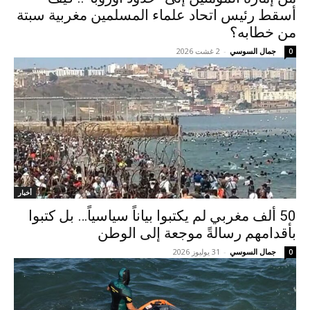
أسقط رئيس اتحاد علماء المسلمين مغربية سبتة
من خطابه؟
جمال السوسي
-
2 غشت 2026
0
أخبار
50 ألف مغربي لم يكتبوا بياناً سياسياً… بل كتبوا
بأقدامهم رسالةً موجعة إلى الوطن
جمال السوسي
-
31 يوليوز 2026
0