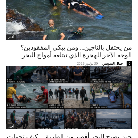
أخبار
من يحتفل بالناجين… ومن يبكي المفقودين؟
الوجه الآخر للهجرة الذي تبتلعه أمواج البحر
جمال السوسي
-
30 يوليوز 2026
0
أخبار
حين يصبح البحر أقصر من الطريق… كيف تحولت