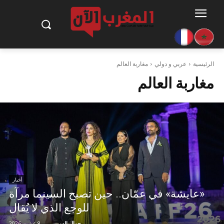
الرئيسية
عربي و دولي
مغاربة العالم
مغاربة العالم
أخبار
«عايشة» في عمّان.. حين تصبح السينما مرآة
للوجع الذي لا يُقال
جمال السوسي
-
8 غشت 2026