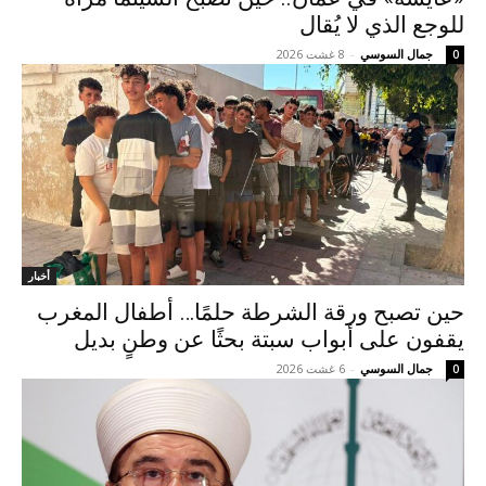
للوجع الذي لا يُقال
جمال السوسي
-
8 غشت 2026
0
أخبار
حين تصبح ورقة الشرطة حلمًا… أطفال المغرب
يقفون على أبواب سبتة بحثًا عن وطنٍ بديل
جمال السوسي
-
6 غشت 2026
0