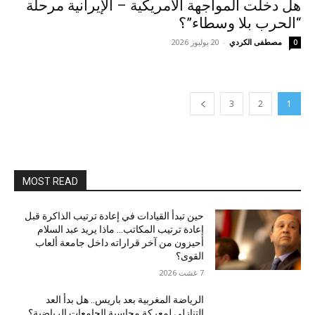
هل دخلت المواجهة الأمريكية – الإيرانية مرحلة
“الحرب بلا وسطاء”؟
مصطفى الكردي
-
20 يوليوز 2026
0
3
2
1
MOST READ
حين تبدأ القيادات في إعادة ترتيب الذاكرة قبل
إعادة ترتيب المكاتب… ماذا يريد عبد السلام
أحيزون من آخر قراراته داخل جامعة ألعاب
القوى؟
7 غشت 2026
الرياضة المغربية بعد باريس.. هل بدأ العد
التنازلي لمعركة محاسبة الجامعات الرياضية؟