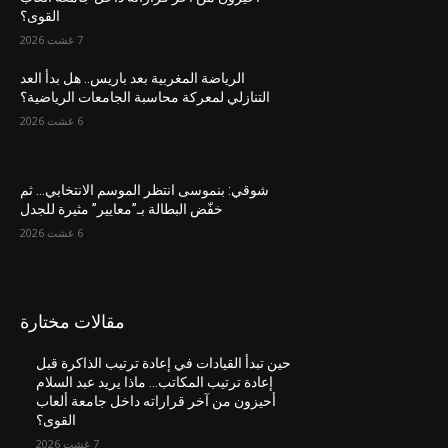
القوى؟
7 غشت 2026
الرياضة المغربية بعد باريس.. هل بدأ العد
التنازلي لمعركة محاسبة الجامعات الرياضية؟
6 غشت 2026
شوقي: بنموسى انتظر الموسم الانتخابي… ثم
خفّض البطالة بـ”معايير” مثيرة للجدل
6 غشت 2026
مقالات مختارة
حين تبدأ القيادات في إعادة ترتيب الذاكرة قبل
إعادة ترتيب المكاتب… ماذا يريد عبد السلام
أحيزون من آخر قراراته داخل جامعة ألعاب
القوى؟
7 غشت 2026