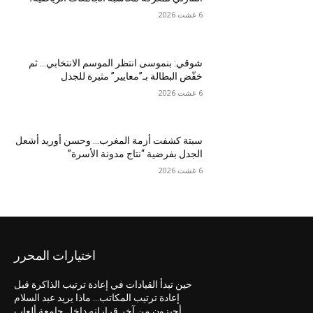
6 غشت 2026
شوقي: بنموسى انتظر الموسم الانتخابي… ثم
خفّض البطالة بـ”معايير” مثيرة للجدل
6 غشت 2026
سبتة كشفت أزمة المغرب… وحسن أوريد أشعل
الجدل بفرضية “نتاج مدونة الأسرة”
6 غشت 2026
اختيارات المحرر
حين تبدأ القيادات في إعادة ترتيب الذاكرة قبل
إعادة ترتيب المكاتب… ماذا يريد عبد السلام
أحيزون من آخر قراراته داخل جامعة ألعاب