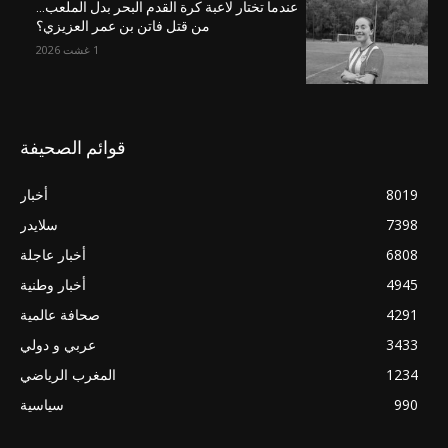
عندما تختار لاعبة كرة القدم البحر بدل الملعب…
من قتل فاتن بن عمر العزيزي؟
1 غشت 2026
قوائم الصحيفة
8019
أخبار
7398
سلايدر
6808
أخبار عاجلة
4945
أخبار وطنية
4291
صحافة عالمية
3433
عربي و دولي
1234
المغرب الرياضي
990
سياسية