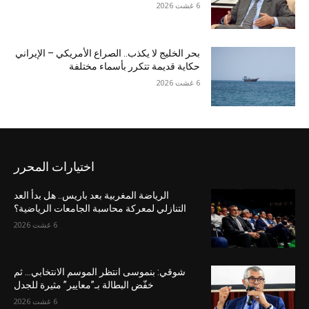
6 غشت 2026
بحر الخليج لا يكذب.. الصراع الأمريكي – الإيراني
حكاية قديمة تتكرر بأسماء مختلفة
6 غشت 2026
اختيارات المحرر
الرياضة المغربية بعد باريس.. هل بدأ العد
التنازلي لمعركة محاسبة الجامعات الرياضية؟
6 غشت 2026
شوقي: بنموسى انتظر الموسم الانتخابي… ثم
خفّض البطالة بـ”معايير” مثيرة للجدل
6 غشت 2026