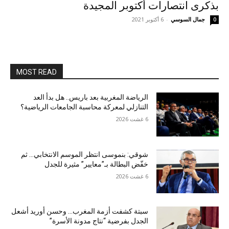
بذكرى انتصارات أكتوبر المجيدة
جمال السوسي
-
6 أكتوبر 2021
0
MOST READ
الرياضة المغربية بعد باريس.. هل بدأ العد
التنازلي لمعركة محاسبة الجامعات الرياضية؟
6 غشت 2026
شوقي: بنموسى انتظر الموسم الانتخابي… ثم
خفّض البطالة بـ”معايير” مثيرة للجدل
6 غشت 2026
سبتة كشفت أزمة المغرب… وحسن أوريد أشعل
الجدل بفرضية “نتاج مدونة الأسرة”