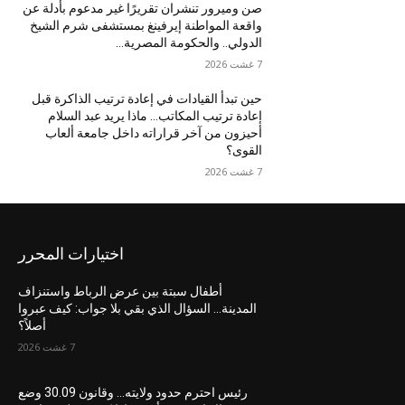
صن وميرور تنشران تقريرًا غير مدعوم بأدلة عن
واقعة المواطنة إيرفينغ بمستشفى شرم الشيخ
الدولي.. والحكومة المصرية...
7 غشت 2026
حين تبدأ القيادات في إعادة ترتيب الذاكرة قبل
إعادة ترتيب المكاتب… ماذا يريد عبد السلام
أحيزون من آخر قراراته داخل جامعة ألعاب
القوى؟
7 غشت 2026
اختيارات المحرر
أطفال سبتة بين عرض الرباط واستنزاف
المدينة… السؤال الذي بقي بلا جواب: كيف عبروا
أصلاً؟
7 غشت 2026
رئيس احترم حدود ولايته… وقانون 30.09 وضع