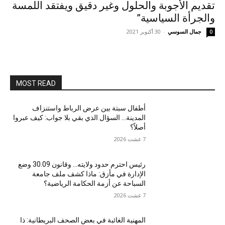
تقديم الأجوبة والحلول وغير دقيق ويفتقد اللمسة
والجرأة السياسية”
جمال السوسي
-
30 أكتوبر 2021
0
MOST READ
أطفال سبتة بين عرض الرباط واستنزاف
المدينة… السؤال الذي بقي بلا جواب: كيف عبروا
أصلاً؟
7 غشت 2026
رئيس احترم حدود ولايته… وقانون 30.09 وضع
الإدارة في مأزق: ماذا كشف ملف جامعة
السباحة عن أزمة الحكامة الرياضية؟
7 غشت 2026
المهنية الغائبة في بعض الصحف البريطانية: ذا