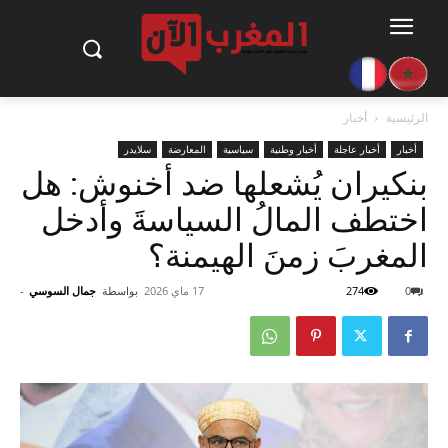
الرئيسية
أخبار
أخبار
أخبار عاجلة
أخبار وطنية
سياسية
المعارضة
سلايدر
بنكيران يُشعلها ضد أخنوش: هل
اختطف المالُ السياسةَ وأدخل
المغربَ زمنَ الهيمنة؟
0
274
17 ماي 2026
بواسطة
جمال السوسي
-