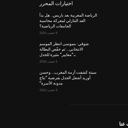
اختيارات المحرر
الرياضة المغربية بعد باريس.. هل بدأ
العد التنازلي لمعركة محاسبة
الجامعات الرياضية؟
6 غشت 2026
شوقي: بنموسى انتظر الموسم
الانتخابي… ثم خفّض البطالة
بـ”معايير” مثيرة للجدل
6 غشت 2026
سبتة كشفت أزمة المغرب… وحسن
أوريد أشعل الجدل بفرضية “نتاج
مدونة الأسرة”
6 غشت 2026
عنا