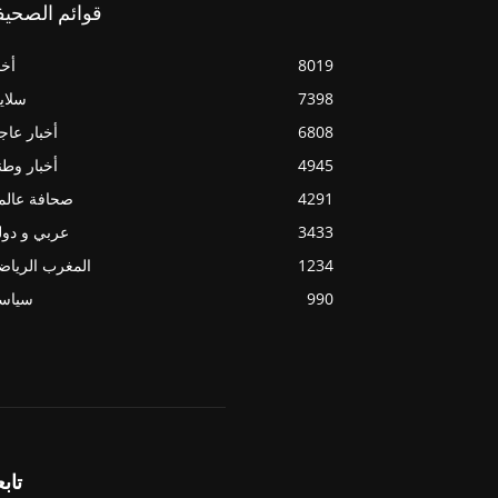
قوائم الصحيف
8019
أخب
7398
سلاي
6808
أخبار عاج
4945
أخبار وطن
4291
صحافة عالم
3433
عربي و دو
1234
المغرب الريا
990
سياسي
تابع