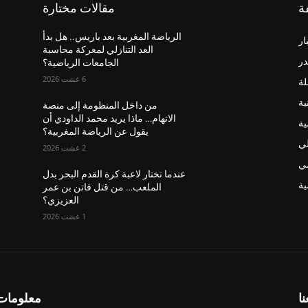
ة
مقالات مختارة
الرياضة المغربية بعد باريس.. هل بدأ
ار
العد التنازلي لمعركة محاسبة
در
الجامعات الرياضية؟
6 غشت 2026
لة
ية
من داخل المنظومة إلى منصة
الاتهام… ماذا يريد محمد الداودي أن
ية
يقول عن الرياضة المغربية؟
لي
2 غشت 2026
ضي
عندما تختار لاعبة كرة القدم البحر بدل
ة
الملعب… من قتل فاتن بن عمر
العزيزي؟
1 غشت 2026
نا
معلومات 