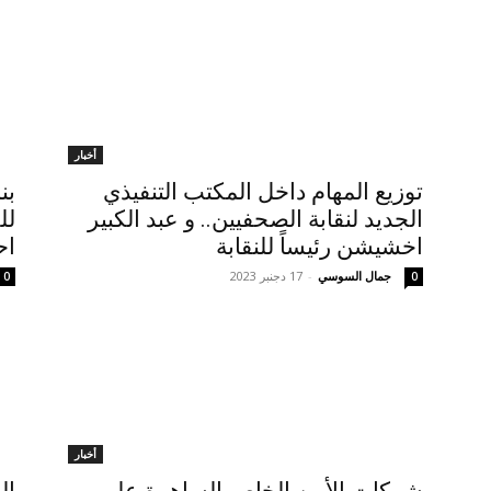
أخبار
توزيع المهام داخل المكتب التنفيذي
بن
الجديد لنقابة الصحفيين.. و عبد الكبير
لل
اخشيشن رئيساً للنقابة
اح
جمال السوسي
-
17 دجنبر 2023
0
0
أخبار