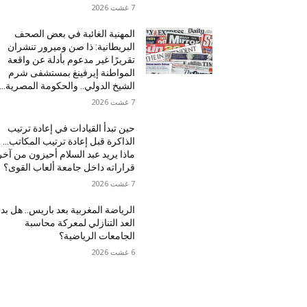
7 غشت 2026
المهنية الغائبة في بعض الصحف
البريطانية: ذا صن وميرور تنشران
تقريرًا غير مدعوم بأدلة عن واقعة
المواطنة إيرفينغ بمستشفى شرم
الشيخ الدولي.. والحكومة المصرية...
7 غشت 2026
حين تبدأ القيادات في إعادة ترتيب
الذاكرة قبل إعادة ترتيب المكاتب…
ماذا يريد عبد السلام أحيزون من آخر
قراراته داخل جامعة ألعاب القوى؟
7 غشت 2026
الرياضة المغربية بعد باريس.. هل بدأ
العد التنازلي لمعركة محاسبة
الجامعات الرياضية؟
6 غشت 2026