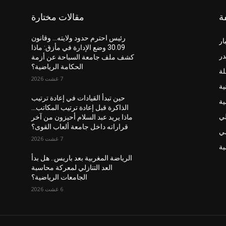
ة
مقالات مختارة
رئيس احترم حدود ولايته… وقانون
ار
30.09 وضع الإدارة في مأزق: ماذا
در
كشف ملف جامعة السباحة عن أزمة
الحكامة الرياضية؟
لة
7 غشت 2026
ية
حين تبدأ القيادات في إعادة ترتيب
ية
الذاكرة قبل إعادة ترتيب المكاتب…
لي
ماذا يريد عبد السلام أحيزون من آخر
قراراته داخل جامعة ألعاب القوى؟
ضي
7 غشت 2026
ة
الرياضة المغربية بعد باريس.. هل بدأ
العد التنازلي لمعركة محاسبة
الجامعات الرياضية؟
6 غشت 2026