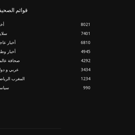
قوائم الصحيف
8021
أخب
7401
سلاي
6810
أخبار عاج
4945
أخبار وطن
4292
صحافة عالم
3434
عربي و دو
1234
المغرب الريا
990
سياسي