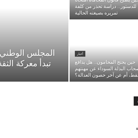
للدستور… دراسة تحذر من كلفة
تمريره بصيغته الحالية
المجلس الوطني لل
أخبار
تبدأ معركة الثقة
حين يحتج المحامون… هل يدافع
حاب البذلة السوداء عن مهنتهم
قط، أم عن آخر حصون العدالة؟
ة