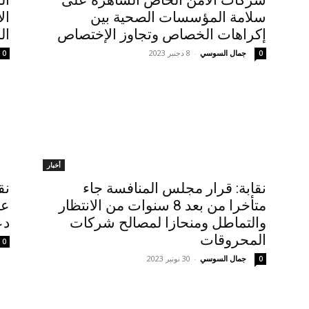
شركات الأمن الخاص الساهرة على
ال
سلامة المؤسسات الصحية بين
ال
إكراهات الخصاص وتجاوز الإختصاص
ال
جمال السوسي
-
8 دجنبر 2023
0
0
أخبار
نقابة: قرار مجلس المنافسة جاء
نق
متأخرا من بعد 8 سنوات من الانتظار
عل
والتماطل ومنحازا لمصالح شركات
دع
المحروقات
0
جمال السوسي
-
30 نونبر 2023
0