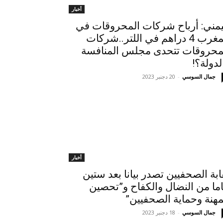
أخبار
يمني: أرباح شركات المحروقات في
المغرب 4 دراهم في اللتر..شركات
محروقات تتحدى مجلس المنافسة
لدولة؟!
جمال السوسي
-
20 دجنبر 2023
أخبار
ابة الصحفيين تصدر بيانا بعد ستين
ما من النضال والكفاح و”تحصين
مهنة وحماية الصحفيين”
جمال السوسي
-
18 دجنبر 2023